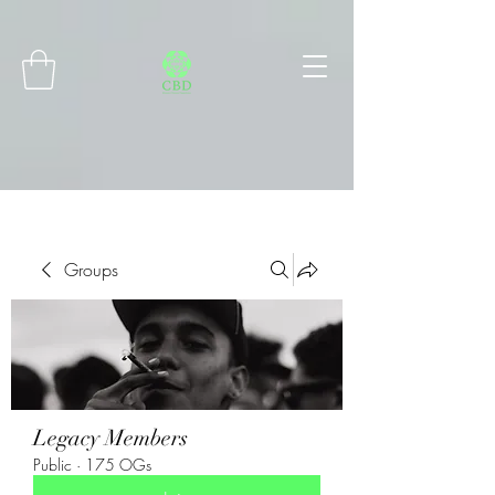
Connect with MetaMask
Groups
Legacy Members
Public
·
175 OGs