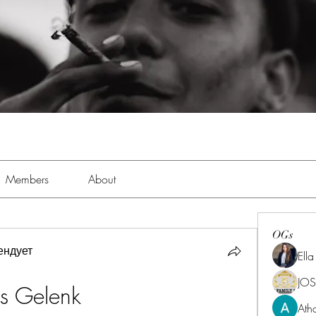
Members
About
OGs
ендует
Ell
JOS
es Gelenk
Ath