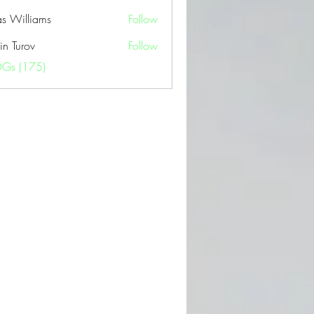
as Williams
Follow
in Turov
Follow
OGs (175)