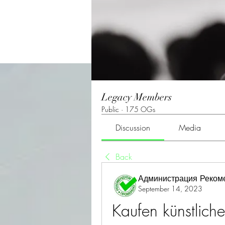
Legacy Members
Public
·
175 OGs
Discussion
Media
Back
Администрация Реком
September 14, 2023
Kaufen künstlich