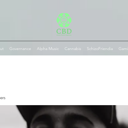
ut
Governance
Alpha Music
Cannabis
SchizoFriendia
Gam
ers