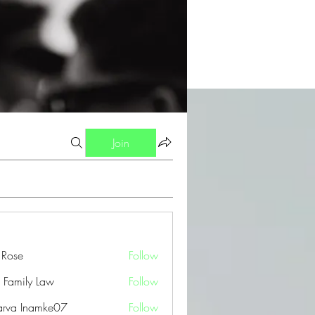
Join
a Rose
Follow
 Family Law
Follow
arva Inamke07
Follow