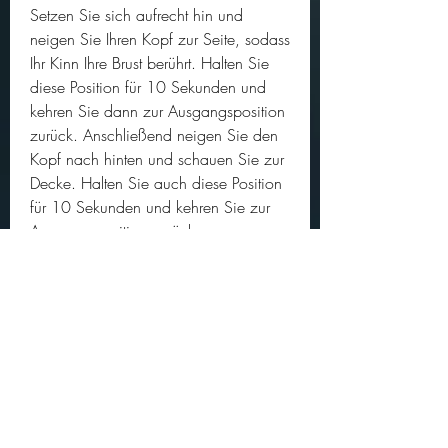
Setzen Sie sich aufrecht hin und 
neigen Sie Ihren Kopf zur Seite, sodass 
Ihr Kinn Ihre Brust berührt. Halten Sie 
diese Position für 10 Sekunden und 
kehren Sie dann zur Ausgangsposition 
zurück. Anschließend neigen Sie den 
Kopf nach hinten und schauen Sie zur 
Decke. Halten Sie auch diese Position 
für 10 Sekunden und kehren Sie zur 
Ausgangsposition zurück.
3. Schulterrollen
Sitzen oder stehen Sie aufrecht und 
entspannen Sie Ihre Schultern. Rollen 
Sie Ihre Schultern langsam nach 
hinten, indem Sie sie zuerst nach oben 
ziehen, indem Sie Ihr rechtes Ohr in 
Richtung Ihrer rechten Schulter bringen. 
Halten Sie diese Position für 10 