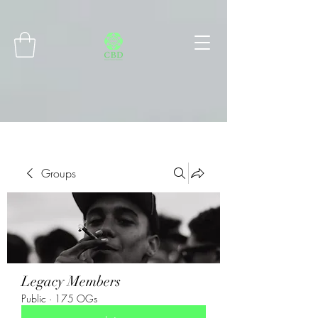
Connect with MetaMask
Groups
Legacy Members
Public
·
175 OGs