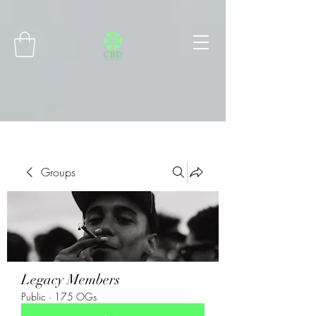
Connect with MetaMask
Groups
Legacy Members
Public
·
175 OGs