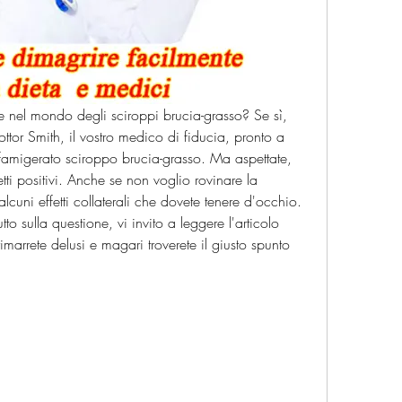
re nel mondo degli sciroppi brucia-grasso? Se sì, 
ottor Smith, il vostro medico di fiducia, pronto a 
il famigerato sciroppo brucia-grasso. Ma aspettate, 
ti positivi. Anche se non voglio rovinare la 
lcuni effetti collaterali che dovete tenere d'occhio. 
tto sulla questione, vi invito a leggere l'articolo 
marrete delusi e magari troverete il giusto spunto 