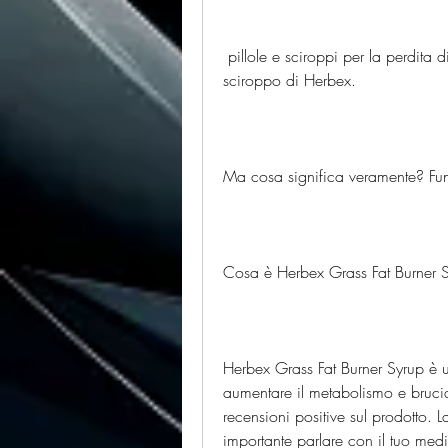
 pillole e sciroppi per la perdita di peso. Uno di questi prodotti è il grasso brucia 
sciroppo di Herbex.
Ma cosa significa veramente? Funz
Cosa è Herbex Grass Fat Burner 
Herbex Grass Fat Burner Syrup è u
aumentare il metabolismo e brucia
recensioni positive sul prodotto. L
importante parlare con il tuo medi