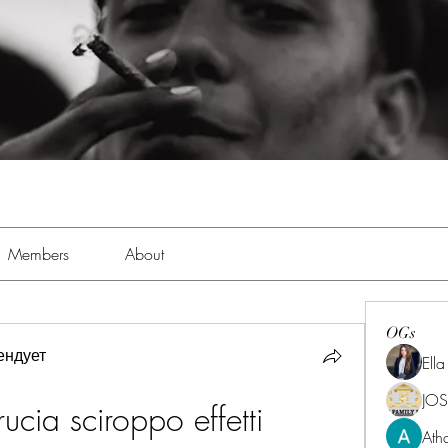
Members
About
OGs
ендует
Ell
JOS
cia sciroppo effetti 
Ath