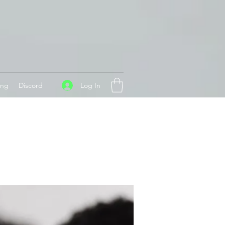
Log In
ing
Discord