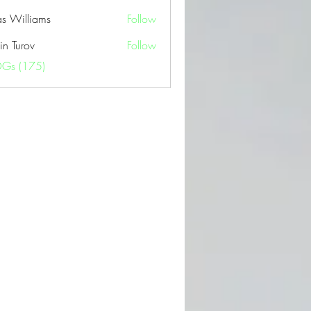
as Williams
Follow
in Turov
Follow
OGs (175)