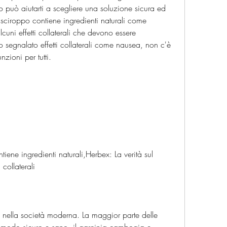
 può aiutarti a scegliere una soluzione sicura ed 
 sciroppo contiene ingredienti naturali come 
lcuni effetti collaterali che devono essere 
segnalato effetti collaterali come nausea, non c'è 
zioni per tutti.
ene ingredienti naturali,Herbex: La verità sul 
 collaterali
 nella società moderna. La maggior parte delle 
 modo sicuro e sano, il garcinia cambogia e 