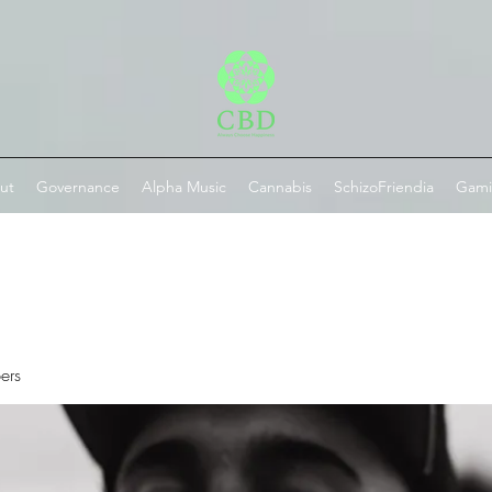
ut
Governance
Alpha Music
Cannabis
SchizoFriendia
Gam
ers