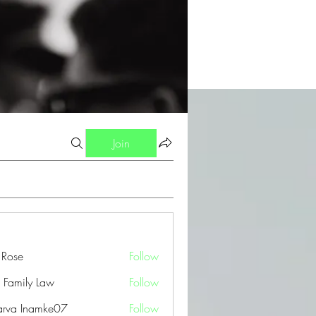
Join
a Rose
Follow
 Family Law
Follow
arva Inamke07
Follow