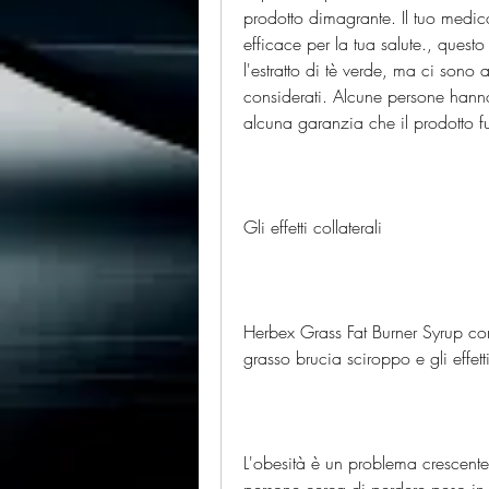
prodotto dimagrante. Il tuo medico
efficace per la tua salute., questo
l'estratto di tè verde, ma ci sono a
considerati. Alcune persone hanno 
alcuna garanzia che il prodotto fun
Gli effetti collaterali
Herbex Grass Fat Burner Syrup conti
grasso brucia sciroppo e gli effetti
L'obesità è un problema crescente
persone cerca di perdere peso in