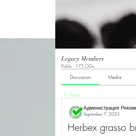
Legacy Members
Public
·
175 OGs
Discussion
Media
Back
Администрация Реком
September 7, 2023
Herbex grasso bru