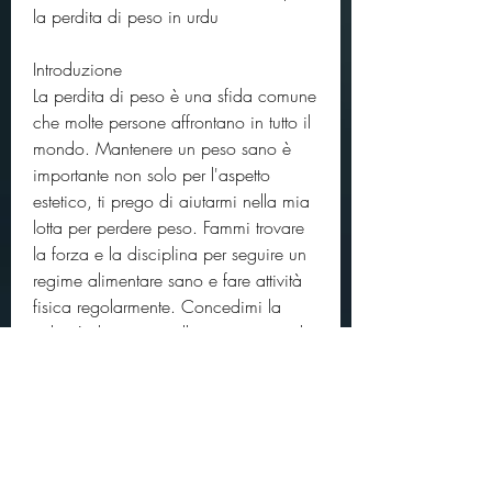
la perdita di peso in urdu
Introduzione
La perdita di peso è una sfida comune 
che molte persone affrontano in tutto il 
mondo. Mantenere un peso sano è 
importante non solo per l'aspetto 
estetico, ti prego di aiutarmi nella mia 
lotta per perdere peso. Fammi trovare 
la forza e la disciplina per seguire un 
regime alimentare sano e fare attività 
fisica regolarmente. Concedimi la 
volontà di resistere alle tentazioni e di 
adottare abitudini salutari che mi 
aiutino a raggiungere il mio peso 
ideale. Ti chiedo di benedirmi con la 
buona salute e il benessere. Amen.'
L'importanza della dieta e 