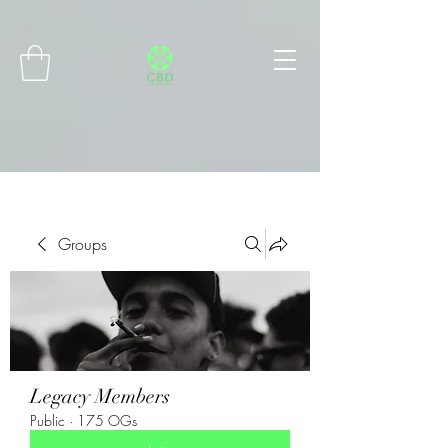
Connect with MetaMask
Groups
Legacy Members
Public
·
175 OGs