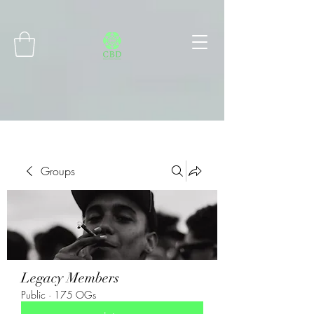
Connect with MetaMask
Groups
Legacy Members
Public
·
175 OGs