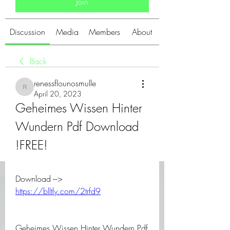
Join
Discussion
Media
Members
About
Back
renessflounosmulle
renessflounosmulle
April 20, 2023
Geheimes Wissen Hinter 
Wundern Pdf Download 
!FREE!
Download ---> 
https://blltly.com/2trfd9
Geheimes Wissen Hinter Wundern Pdf 