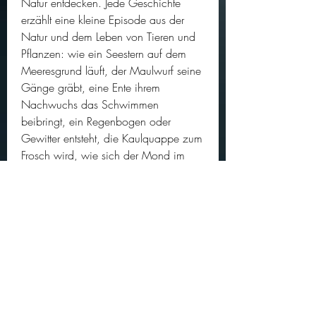
Natur entdecken. Jede Geschichte 
erzählt eine kleine Episode aus der 
Natur und dem Leben von Tieren und 
Pflanzen: wie ein Seestern auf dem 
Meeresgrund läuft, der Maulwurf seine 
Gänge gräbt, eine Ente ihrem 
Nachwuchs das Schwimmen 
beibringt, ein Regenbogen oder 
Gewitter entsteht, die Kaulquappe zum 
Frosch wird, wie sich der Mond im 
Laufe des Monats verändert oder wie 
sich morgens der Tau auf den Blättern 
sammelt. Mehr Infos zum Buch 
Kostenfreier Download (PDF) 
1e1e36bf2d