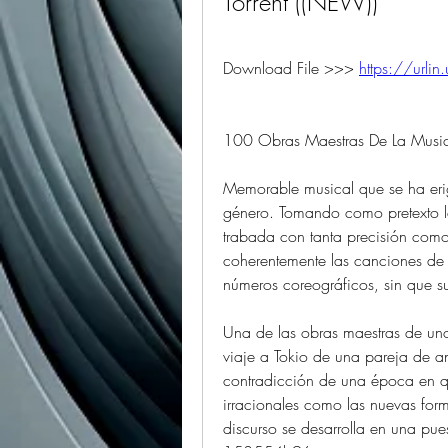
Torrent ((NEW))
Download File >>> 
https://urli
100 Obras Maestras De La Musica
Memorable musical que se ha erigi
género. Tomando como pretexto la 
trabada con tanta precisión como 
coherentemente las canciones de 
números coreográficos, sin que su
Una de las obras maestras de uno
viaje a Tokio de una pareja de anc
contradicción de una época en que
irracionales como las nuevas forma
discurso se desarrolla en una pu