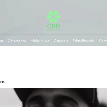
ut
Governance
Alpha Music
Cannabis
SchizoFriendia
Gam
ers