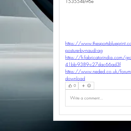
153554b96e
https://www.thesportsblueprint.c
posture-by-naudi-ag
https://fr.fabricatorindia.com
41bb-9389-c27dac66ad3f
https://www.neded.co.uk/forum/m
download
0
Write a comment...