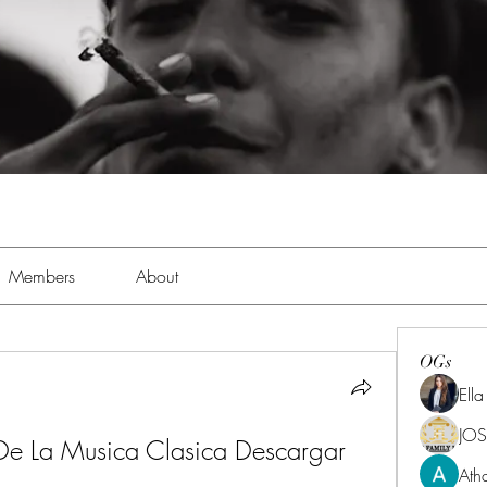
Members
About
OGs
Ell
JOS
e La Musica Clasica Descargar 
Ath