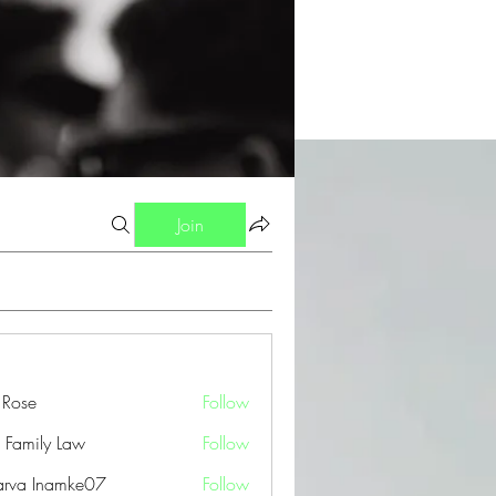
Join
a Rose
Follow
 Family Law
Follow
arva Inamke07
Follow