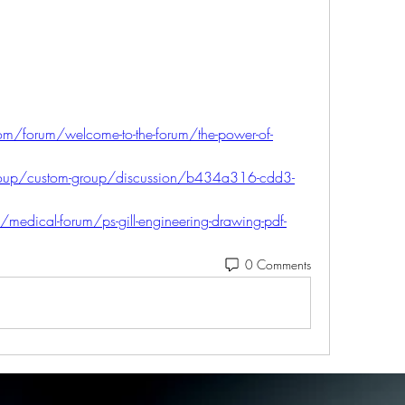
om/forum/welcome-to-the-forum/the-power-of-
/group/custom-group/discussion/b434a316-cdd3-
edical-forum/ps-gill-engineering-drawing-pdf-
0 Comments