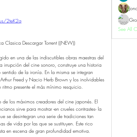
Jon
Gro
n.us/2teK2q
See All 
 Clasica Descargar Torrent ((NEW))
do en una de las indiscutibles obras maestras del 
irrupción del cine sonoro, construye una historia 
sentido de la ironía. En la misma se integran 
Arthur Freed y Nacio Herb Brown y los inolvidables 
 ritmo presente el más mínimo resquicio.
 de los máximos creadores del cine japonés. El 
ianos sirve para mostrar -en crueles contrastes- la 
 se desintegran una serie de tradiciones tan 
s de vida por las que se sustituyen. Este rico 
esta en escena de gran profundidad emotiva. 