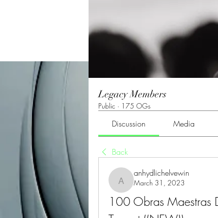
Legacy Members
Public
·
175 OGs
Discussion
Media
Back
anhydlichelvewin
March 31, 2023
anhydlichelvewin
100 Obras Maestras D