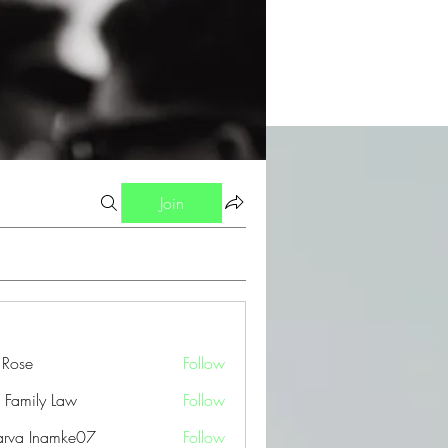
Join
a Rose
Follow
 Family Law
Follow
arva Inamke07
Follow