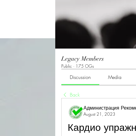
Legacy Members
Public
·
175 OGs
Discussion
Media
Back
Администрация Реком
August 21, 2023
Кардио упражн