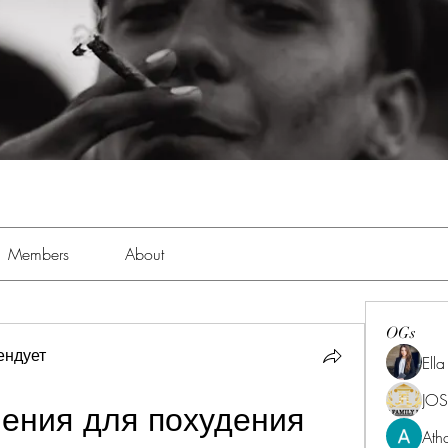
Members
About
OGs
ендует
Ell
JOS
ения для похудения 
Ath