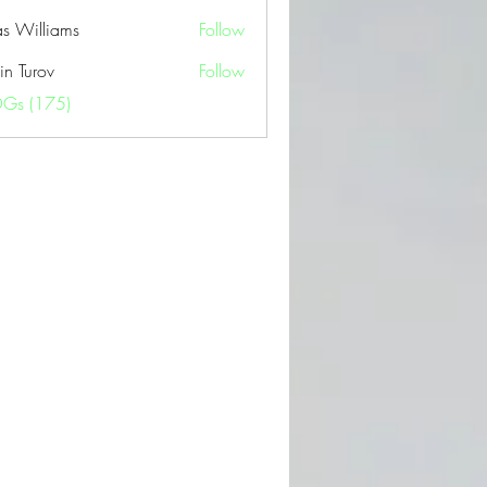
as Williams
Follow
in Turov
Follow
OGs (175)