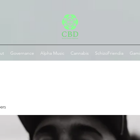
ut
Governance
Alpha Music
Cannabis
SchizoFriendia
Gam
ers