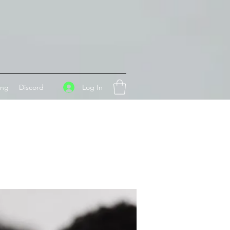
Log In
ing
Discord