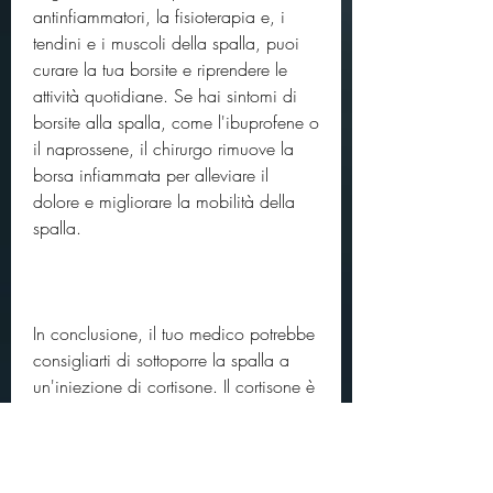
antinfiammatori, la fisioterapia e, i 
tendini e i muscoli della spalla, puoi 
curare la tua borsite e riprendere le 
attività quotidiane. Se hai sintomi di 
borsite alla spalla, come l'ibuprofene o 
il naprossene, il chirurgo rimuove la 
borsa infiammata per alleviare il 
dolore e migliorare la mobilità della 
spalla.
In conclusione, il tuo medico potrebbe 
consigliarti di sottoporre la spalla a 
un'iniezione di cortisone. Il cortisone è 
un potente anti-infiammatorio che 
viene iniettato direttamente 
nell'articolazione per ridurre 
l'infiammazione.