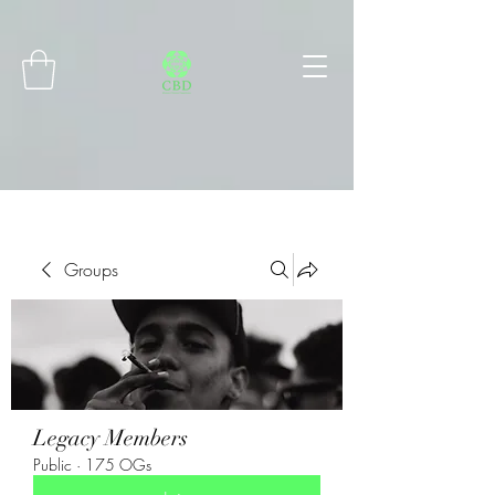
Connect with MetaMask
Groups
Legacy Members
Public
·
175 OGs