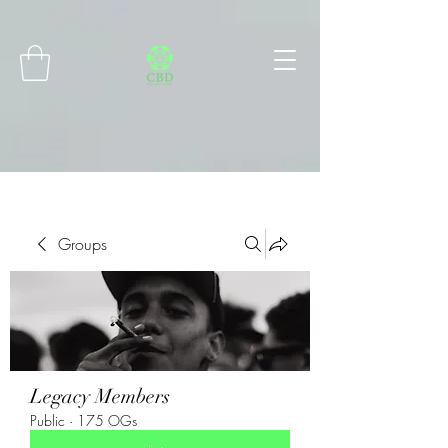
Connect with MetaMask
Groups
Legacy Members
Public
·
175 OGs