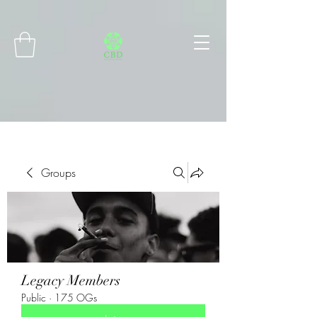
Connect with MetaMask
Groups
Legacy Members
Public
·
175 OGs