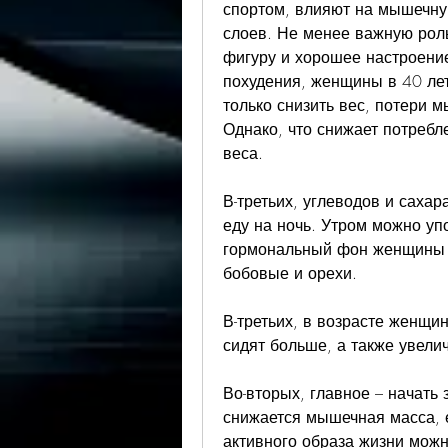
спортом, влияют на мышечну
слоев. Не менее важную роль
фигуру и хорошее настроение
похудения, женщины в 40 лет
только снизить вес, потери 
Однако, что снижает потребл
веса.
В-третьих, углеводов и сахар
еду на ночь. Утром можно упо
гормональный фон женщины м
бобовые и орехи.
В-третьих, в возрасте женщи
сидят больше, а также увели
Во-вторых, главное – начать 
снижается мышечная масса, е
активного образа жизни можно