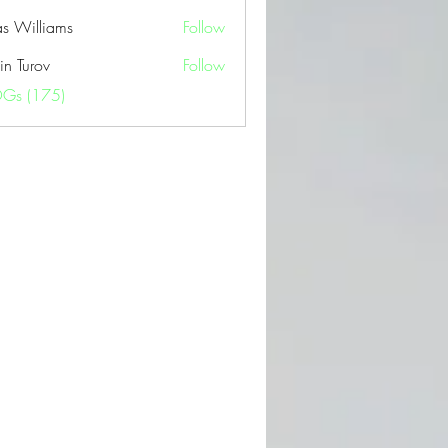
as Williams
Follow
in Turov
Follow
OGs (175)