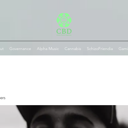
ut
Governance
Alpha Music
Cannabis
SchizoFriendia
Gam
ers