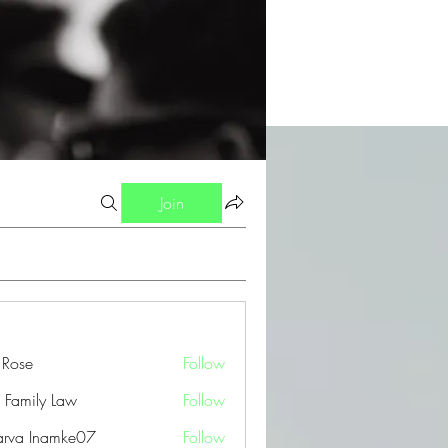
Join
a Rose
Follow
 Family Law
Follow
arva Inamke07
Follow