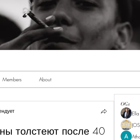
Members
About
OGs
ендует
Ell
JOS
ы толстеют после 40 
Ath