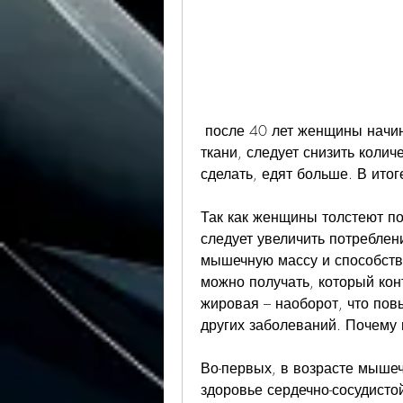
 после 40 лет женщины начинают терять мышечную массу. Мышцы – это 
ткани, следует снизить коли
сделать, едят больше. В итог
Так как женщины толстеют по
следует увеличить потреблен
мышечную массу и способств
можно получать, который конт
жировая – наоборот, что пов
других заболеваний. Почему 
Во-первых, в возрасте мышеч
здоровье сердечно-сосудисто