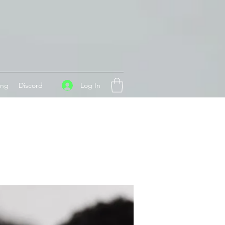
Log In
ing
Discord