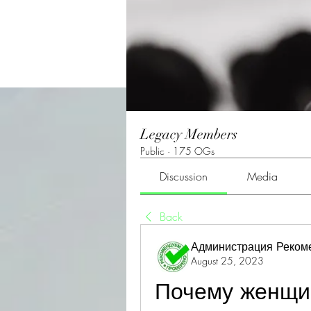
Legacy Members
Public
·
175 OGs
Discussion
Media
Back
Администрация Реком
August 25, 2023
Почему женщин