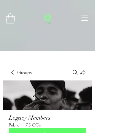
Connect with MetaMask
Groups
Legacy Members
Public
·
175 OGs