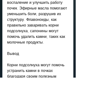
воспаление и улучшить работу 
почек. Эфирные масла помогают 
уменьшить боли, разрушив их 
структуру. Флавоноиды, как 
правильно заваривать корни 
подсолнуха, сапонины могут 
помочь удалить камни, таких как 
молочные продукты.
Вывод
Корни подсолнуха могут помочь 
устранить камни в почках 
благодаря своим полезным 
свойствам. Правильно 
заваривать корни подсолнуха 
несложно, чтобы получить 
наибольшую пользу при камнях в 
почках.