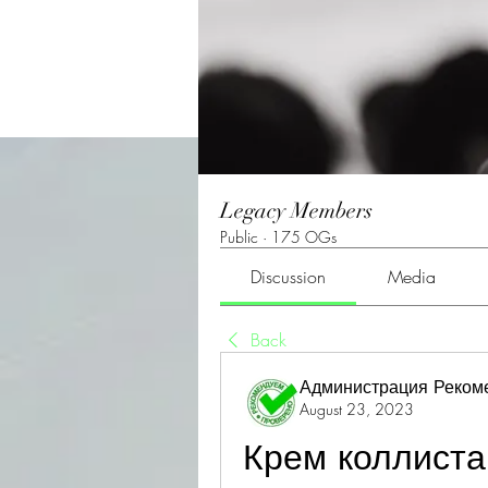
Legacy Members
Public
·
175 OGs
Discussion
Media
Back
Администрация Реком
August 23, 2023
Крем коллистар