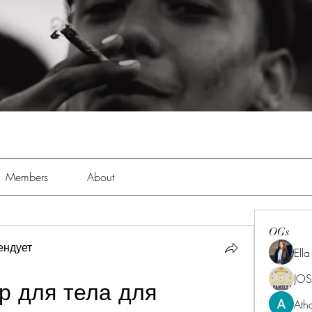
Members
About
OGs
ендует
Ell
JOS
 для тела для 
Ath