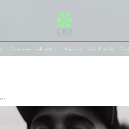
ut
Governance
Alpha Music
Cannabis
SchizoFriendia
Gam
ers