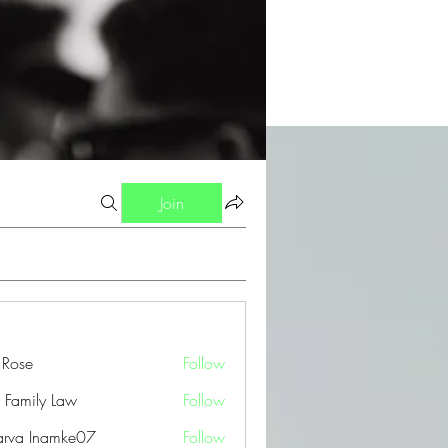
Join
a Rose
Follow
 Family Law
Follow
arva Inamke07
Follow