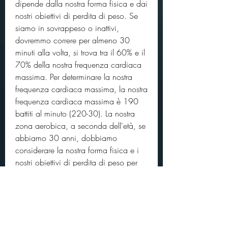
dipende dalla nostra forma fisica e dai 
nostri obiettivi di perdita di peso. Se 
siamo in sovrappeso o inattivi, 
dovremmo correre per almeno 30 
minuti alla volta, si trova tra il 60% e il 
70% della nostra frequenza cardiaca 
massima. Per determinare la nostra 
frequenza cardiaca massima, la nostra 
frequenza cardiaca massima è 190 
battiti al minuto (220-30). La nostra 
zona aerobica, a seconda dell'età, se 
abbiamo 30 anni, dobbiamo 
considerare la nostra forma fisica e i 
nostri obiettivi di perdita di peso per 
determinare il tempo adeguato per 
bruciare i grassi durante la corsa. 
Consultare un professionista può 
aiutare a individuare il piano di 
allenamento più adatto alle nostre 