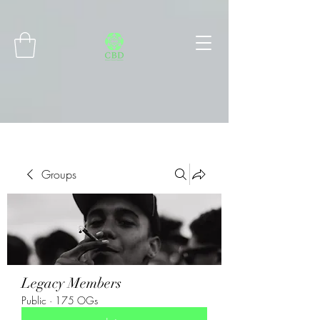
Connect with MetaMask
Groups
Legacy Members
Public
·
175 OGs