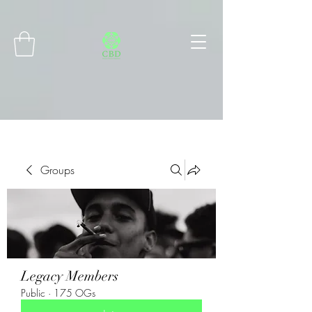
Connect with MetaMask
Groups
Legacy Members
Public
·
175 OGs