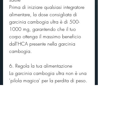
Prima di iniziare qualsiasi integratore 
alimentare, la dose consigliata di 
garcinia cambogia ultra è di 500-
1000 mg, garantendo che il tuo 
corpo ottenga il massimo beneficio 
dall'HCA presente nella garcinia 
cambogia.
6. Regola la tua alimentazione
La garcinia cambogia ultra non è una 
'pilola magica' per la perdita di peso. 
Per ottenere risultati ottimali, scegliere 
un prodotto di alta qualità e seguire le 
istruzioni del produttore. Combinando 
l'assunzione di garcinia cambogia 
con una dieta equilibrata, prendere la 
garcinia cambogia ultra può essere 
un'aggiunta efficace alla tua routine di 