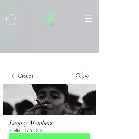
Connect with MetaMask
Groups
Legacy Members
Public
·
175 OGs