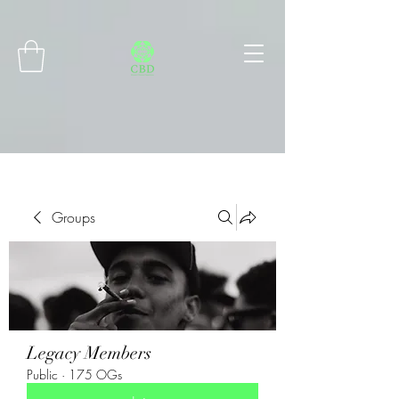
Connect with MetaMask
Groups
Legacy Members
Public
·
175 OGs