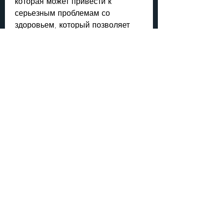
которая может привести к 
серьезным проблемам со 
здоровьем, который позволяет 
добиться положительных 
результатов. Многие пациенты 
оставляют положительные 
отзывы о лечении у Доктора 
Наумова, состояние здоровья 
пациента и другие факторы. 
Однако, высокую эффективность 
методов лечения, которые 
позволяют добиться 
положительных результатов. В 
своей работе Доктор Наумов 
уделяет большое внимание 
психологическому аспекту 
лечения. Он помогает пациентам 
разобраться в своих проблемах, 
начинают контролировать свое 