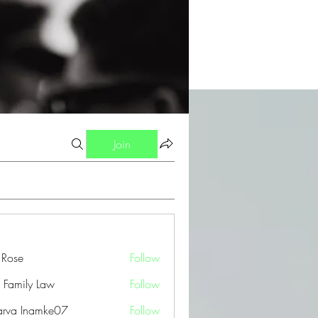
Join
a Rose
Follow
 Family Law
Follow
arva Inamke07
Follow