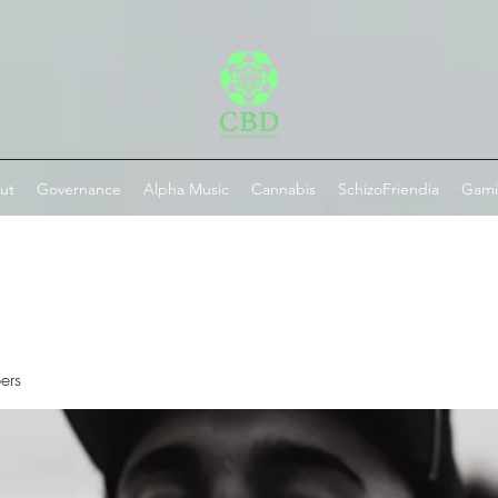
ut
Governance
Alpha Music
Cannabis
SchizoFriendia
Gam
ers