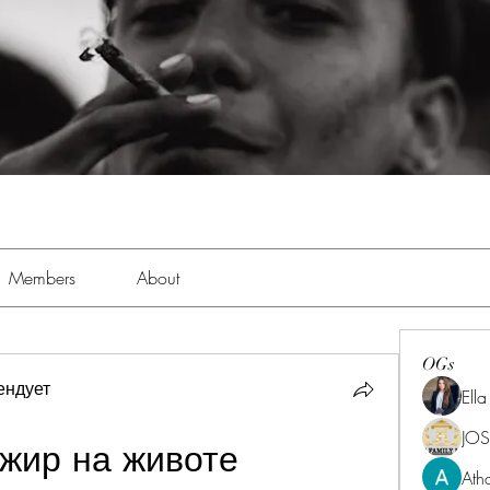
Members
About
OGs
ендует
Ell
JOS
 жир на животе
Ath