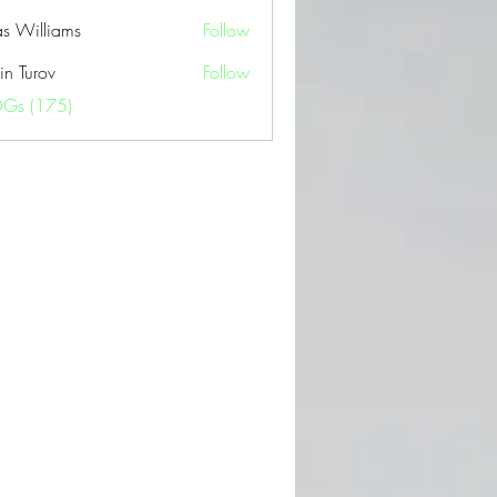
as Williams
Follow
in Turov
Follow
OGs (175)