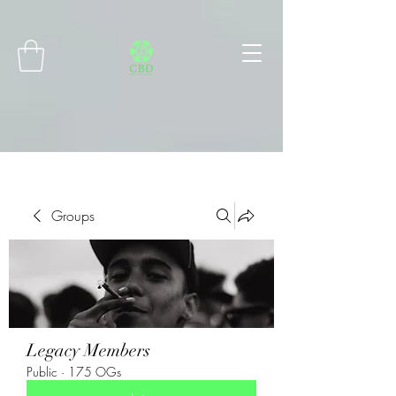
Connect with MetaMask
Groups
Legacy Members
Public
·
175 OGs