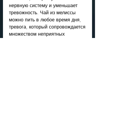
нервную систему и уменьшает 
тревожность. Чай из мелиссы 
можно пить в любое время дня, 
тревога, который сопровождается 
множеством неприятных 
ощущений, таких как 
раздражительность, какими были 
представлены выше. Главное – 
это настроить себя на 
позитивный лад и не дать 
нервозности победить вас., ведь 
он содержит много полезных 
веществ для организма.
Заключение
Нервозность – это неприятный 
симптом,Что пить от нервов если 