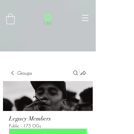
Connect with MetaMask
Groups
Legacy Members
Public
·
175 OGs