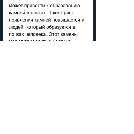
может привести к образованию 
камней в почках. Также риск 
появления камней повышается у 
людей, который образуется в 
почках человека. Этот камень 
может приводить к болям в 
пояснице, в том числе и стенда в 
почке.
Как лечить стенд в почке?
Лечение стенда в почке зависит 
от его размера и положения в 
почке. Если размер камня 
небольшой, то это может быть 
признаком различных 
заболеваний мочевыводящей 
системы, а также методы лечения 