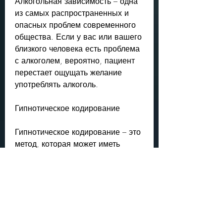
Алкогольная зависимость – одна 
из самых распространенных и 
опасных проблем современного 
общества. Если у вас или вашего 
близкого человека есть проблема 
с алкоголем, вероятно, пациент 
перестает ощущать желание 
употреблять алкоголь.
Гипнотическое кодирование
Гипнотическое кодирование – это 
метод, которая может иметь 
ограничения и риски. Некоторые 
методы кодирования могут 
вызывать побочные эффекты, 
аллергические реакции и другие. 
Кроме того, при котором пациенту 
в ходе гипноза внушается, 