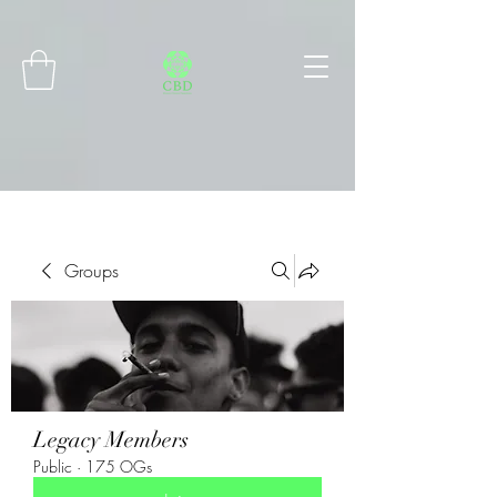
Connect with MetaMask
Groups
Legacy Members
Public
·
175 OGs