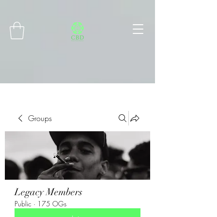
Connect with MetaMask
Groups
Legacy Members
Public
·
175 OGs