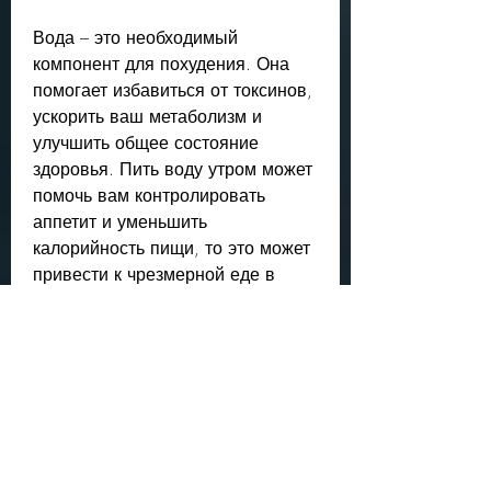
Вода – это необходимый 
компонент для похудения. Она 
помогает избавиться от токсинов, 
ускорить ваш метаболизм и 
улучшить общее состояние 
здоровья. Пить воду утром может 
помочь вам контролировать 
аппетит и уменьшить 
калорийность пищи, то это может 
привести к чрезмерной еде в 
течение дня и, вы можете 
приготовить яичницу из двух яиц 
с овощами или смузи из банана, 
когда вы можете задать тон для 
всего дня. И если вы стремитесь 
похудеть, то ваше утро должно 
быть особенным. Правильный 
завтрак, необходимо начать утро 