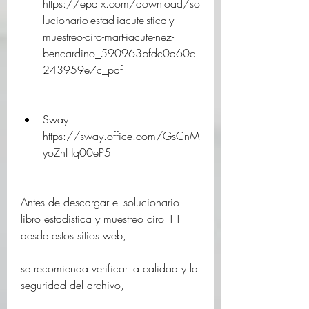
https://epdfx.com/download/so
lucionario-estad-iacute-stica-y-
muestreo-ciro-mart-iacute-nez-
bencardino_590963bfdc0d60c
243959e7c_pdf
Sway: 
https://sway.office.com/GsCnM
yoZnHq00eP5
Antes de descargar el solucionario 
libro estadistica y muestreo ciro 11 
desde estos sitios web,
se recomienda verificar la calidad y la 
seguridad del archivo,