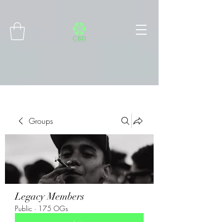
Connect with MetaMask
Groups
Legacy Members
Public
·
175 OGs