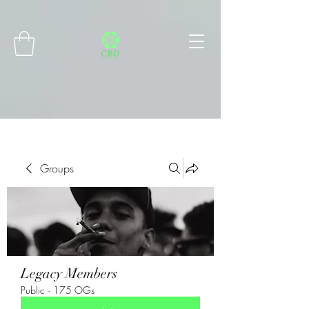
Connect with MetaMask
Groups
Legacy Members
Public
·
175 OGs