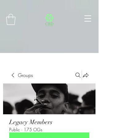
Connect with MetaMask
Groups
Legacy Members
Public
·
175 OGs