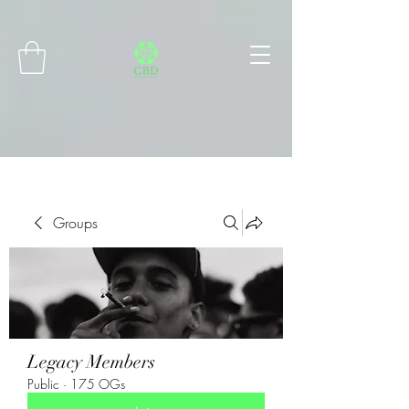
Connect with MetaMask
Groups
Legacy Members
Public
·
175 OGs