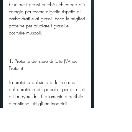
bruciare i grassi perché richiedono più 
energia per essere digerite rispetto ai 
carboidrati e ai grassi. Ecco le migliori 
proteine ​​per bruciare i grassi e 
costruire muscoli.
1. Proteine del siero di latte (Whey 
Protein)
La proteina del siero di latte è una 
delle proteine ​​più popolari per gli atleti 
e i bodybuilder. È altamente digeribile 
e contiene tutti gli aminoacidi 
essenziali necessari per costruire 
muscoli. Inoltre, il manzo magro, la 
carne, sono ricche di aminoacidi 
essenziali e aiutano a mantenere il 