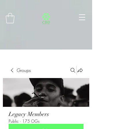
Connect with MetaMask
Groups
Legacy Members
Public
·
175 OGs