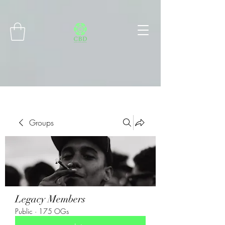
Connect with MetaMask
Groups
Legacy Members
Public
·
175 OGs