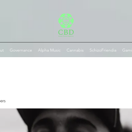
ut
Governance
Alpha Music
Cannabis
SchizoFriendia
Gam
ers