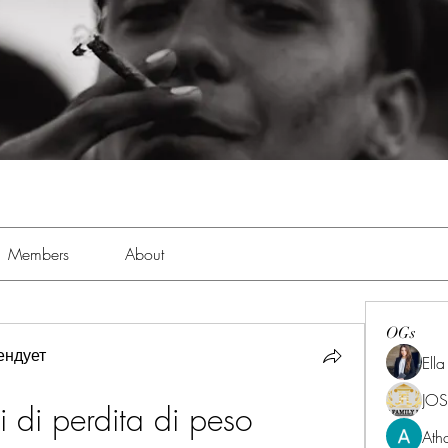
Members
About
OGs
ендует
Ell
JOS
i di perdita di peso
Ath