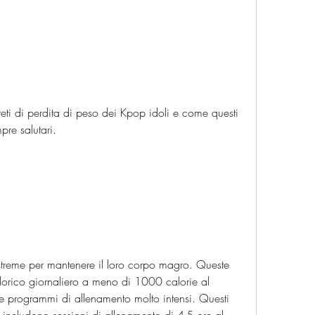
eti di perdita di peso dei Kpop idoli e come questi 
re salutari.
treme per mantenere il loro corpo magro. Queste 
alorico giornaliero a meno di 1000 calorie al 
programmi di allenamento molto intensi. Questi 
ncludono sessioni di allenamento di 4-5 ore al 