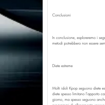
Conclusioni
In conclusione, esploreremo i segr
metodi potrebbero non essere semp
Diete estreme
Molti idoli Kpop seguono diete es
diete spesso limitano l'apporto c
giorno, ma spesso seguono anche 
programmi di allenamento spesso i