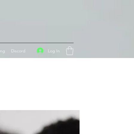
Log In
ing
Discord