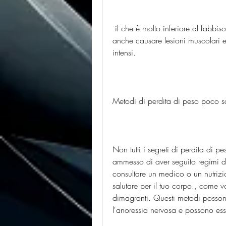
 il che è molto inferiore al fabbisogno calorico medio di un adulto. Inoltre, possono 
anche causare lesioni muscolari e 
intensi.
Metodi di perdita di peso poco sa
Non tutti i segreti di perdita di p
ammesso di aver seguito regimi di
consultare un medico o un nutrizion
salutare per il tuo corpo., come 
dimagranti. Questi metodi possono
l'anoressia nervosa e possono esse