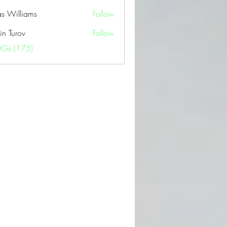
as Williams
Follow
in Turov
Follow
OGs (175)