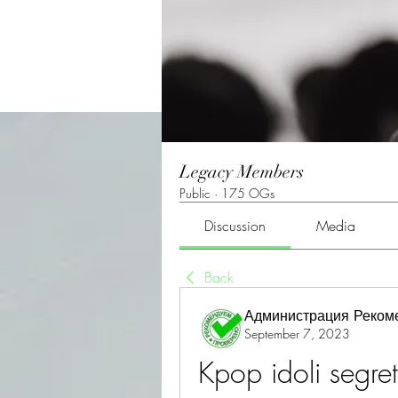
Legacy Members
Public
·
175 OGs
Discussion
Media
Back
Администрация Реком
September 7, 2023
Kpop idoli segret