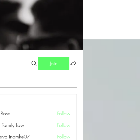
Join
a Rose
Follow
 Family Law
Follow
arva Inamke07
Follow