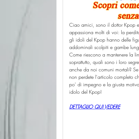
Ciao amici, sono il dottor Kpop e
appassiona molti di voi: la perdit
gli idoli del Kpop hanno delle fig
addominali scolpiti e gambe lungh
Come riescono a mantenere la lin
soprattutto, quali sono i loro segr
anche da noi comuni mortali? Se vo
non perdete l'articolo completo ch
po' di impegno e la giusta motiva
idolo del Kpop!
DETTAGLIO QUI VEDERE