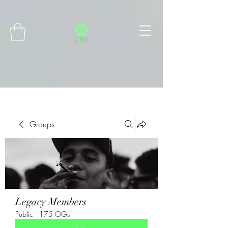
Connect with MetaMask
Groups
Legacy Members
Public
·
175 OGs