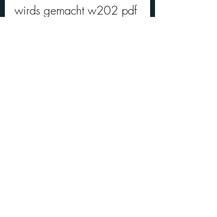
wirds gemacht w202 pdf 
download nutzen?
Der So wirds gemacht w202 pdf 
download ist nicht nur eine praktische 
Hilfe für alle W202-Besitzer und -
Schrauber, sondern auch eine 
lohnende Investition. Denn mit dem 
PDF können Sie viele Vorteile 
genießen, wie zum Beispiel:
Sie sparen Geld, denn Sie 
müssen nicht für jede Kleinigkeit in 
die Werkstatt fahren oder teure 
Ersatzteile kaufen.