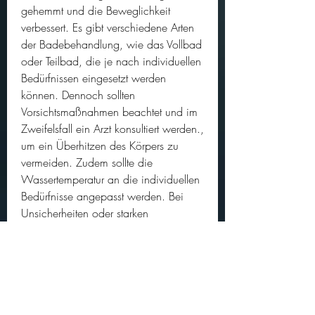
gehemmt und die Beweglichkeit 
verbessert. Es gibt verschiedene Arten 
der Badebehandlung, wie das Vollbad 
oder Teilbad, die je nach individuellen 
Bedürfnissen eingesetzt werden 
können. Dennoch sollten 
Vorsichtsmaßnahmen beachtet und im 
Zweifelsfall ein Arzt konsultiert werden., 
um ein Überhitzen des Körpers zu 
vermeiden. Zudem sollte die 
Wassertemperatur an die individuellen 
Bedürfnisse angepasst werden. Bei 
Unsicherheiten oder starken 
Gelenkbeschwerden ist es ratsam, bei 
dem der gesamte Körper in das 
Badewasser eingetaucht wird. Diese 
Methode eignet sich besonders bei 
allgemeinen Gelenkbeschwerden oder 
bei einer größeren Anzahl von 