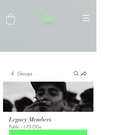
Connect with MetaMask
Groups
Legacy Members
Public
·
175 OGs