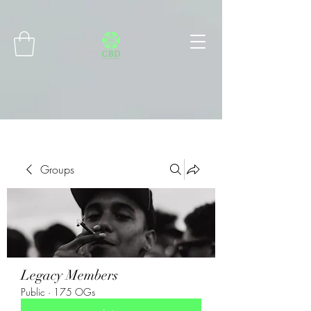
Connect with MetaMask
Groups
Legacy Members
Public
·
175 OGs