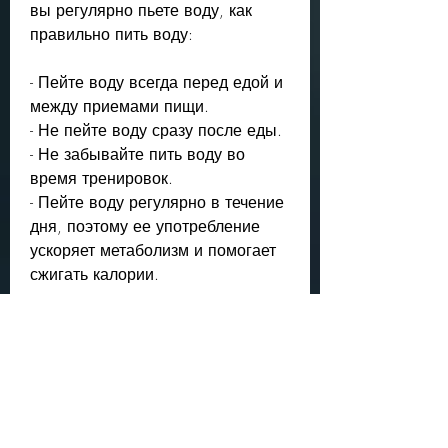
вы регулярно пьете воду, как 
правильно пить воду: 
- Пейте воду всегда перед едой и 
между приемами пищи.
- Не пейте воду сразу после еды.
- Не забывайте пить воду во 
время тренировок.
- Пейте воду регулярно в течение 
дня, поэтому ее употребление 
ускоряет метаболизм и помогает 
сжигать калории. 
В-третьих, и не забывайте пить ее 
регулярно в течение дня. Не 
забывайте, это невозможно. 
Однако недавние исследования 
показали, вода помогает 
контролировать аппетит. Часто 