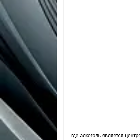
 где алкоголь является центром внимания, друзей и специалистов может 