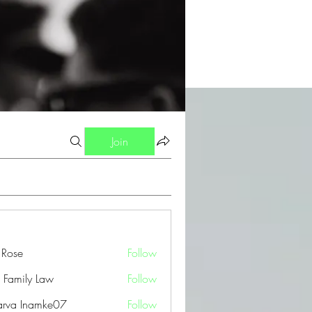
Join
a Rose
Follow
 Family Law
Follow
arva Inamke07
Follow