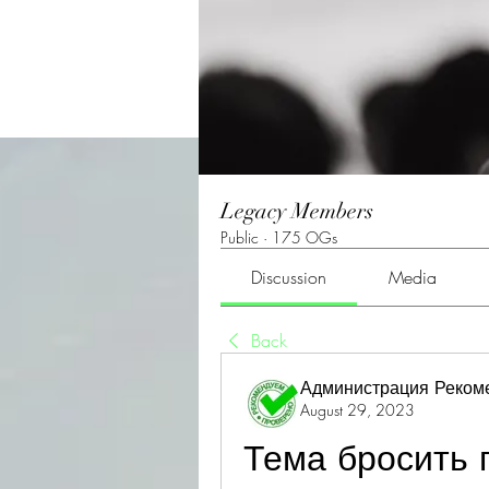
Legacy Members
Public
·
175 OGs
Discussion
Media
Back
Администрация Реком
August 29, 2023
Тема бросить 