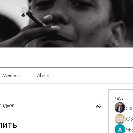
Members
About
OGs
ендует
Ell
JOS
пить
Ath