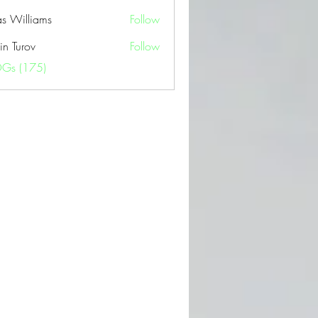
as Williams
Follow
in Turov
Follow
OGs (175)