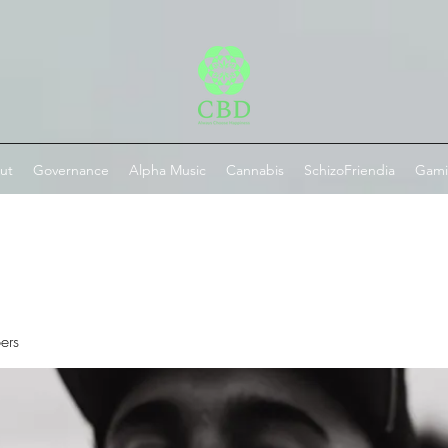
ut
Governance
Alpha Music
Cannabis
SchizoFriendia
Gam
ers