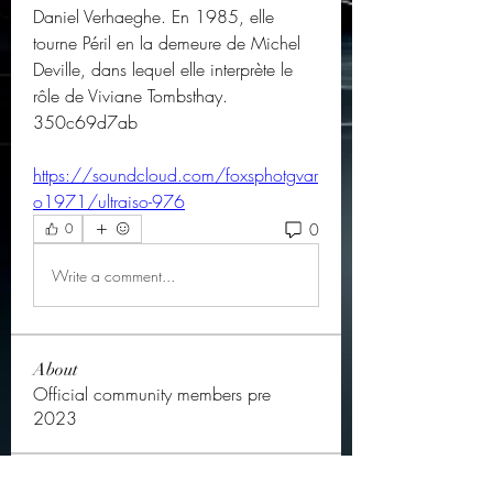
Daniel Verhaeghe. En 1985, elle 
tourne Péril en la demeure de Michel 
Deville, dans lequel elle interprète le 
rôle de Viviane Tombsthay. 
350c69d7ab
https://soundcloud.com/foxsphotgvar
o1971/ultraiso-976
0
0
Write a comment...
About
Official community members pre
2023
OGs