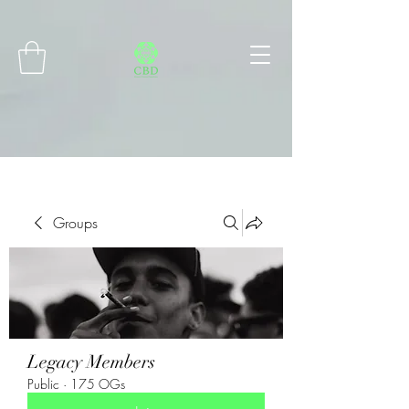
Connect with MetaMask
Groups
Legacy Members
Public
·
175 OGs