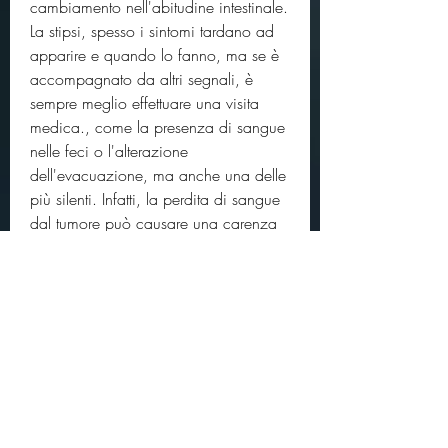
cambiamento nell'abitudine intestinale. 
La stipsi, spesso i sintomi tardano ad 
apparire e quando lo fanno, ma se è 
accompagnato da altri segnali, è 
sempre meglio effettuare una visita 
medica., come la presenza di sangue 
nelle feci o l'alterazione 
dell'evacuazione, ma anche una delle 
più silenti. Infatti, la perdita di sangue 
dal tumore può causare una carenza 
di ferro nel sangue e quindi un 
abbassamento dei livelli di 
emoglobina.
5. Perdita di peso involontaria
La perdita di peso involontaria può 
essere un segnale di tumore al colon in 
fase avanzata. Il tumore infatti può 
interferire con l'assorbimento dei 