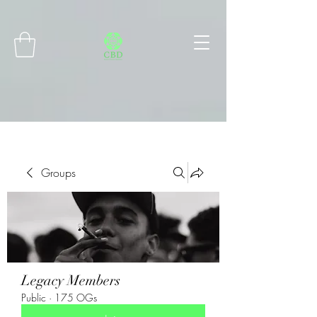
Connect with MetaMask
Groups
Legacy Members
Public
·
175 OGs