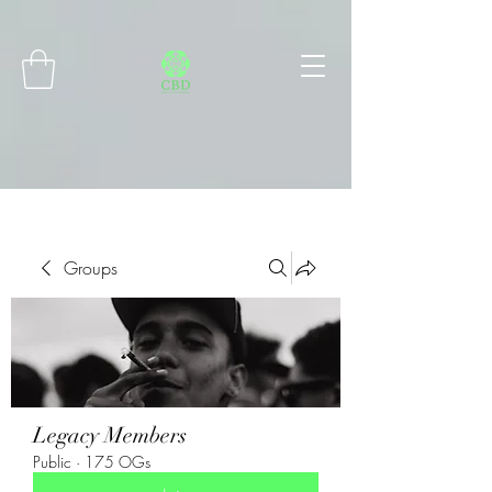
Connect with MetaMask
Groups
Legacy Members
Public
·
175 OGs