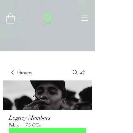
Connect with MetaMask
Groups
Legacy Members
Public
·
175 OGs