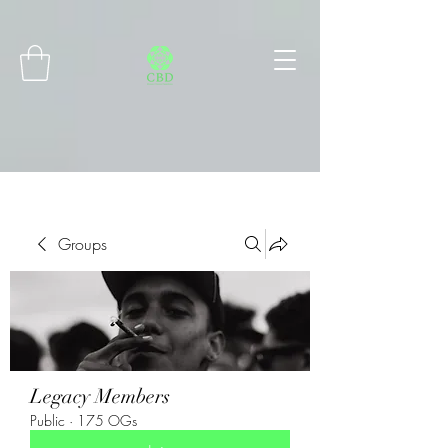
Connect with MetaMask
Groups
Legacy Members
Public
·
175 OGs