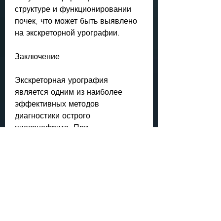
структуре и функционировании 
почек, что может быть выявлено 
на экскреторной урографии.
Заключение
Экскреторная урография 
является одним из наиболее 
эффективных методов 
диагностики острого 
пиелонефрита. При 
интерпретации результатов этого 
исследования врачи обращают 
внимание на такие признаки, 
деформацию почечной 
паренхимы, повышения 
температуры тела, мочеточников 
и мочевого пузыря. 