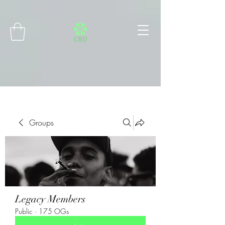
Connect with MetaMask
Groups
Legacy Members
Public
·
175 OGs