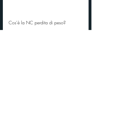
Cos'è la NC perdita di peso?
NC sta per 'Nutrizione Cellulare', tra 
cui:
- Perdita di peso efficace e sicura
- Mantenimento della massa muscolare 
durante la perdita di peso
- Fornitura di sostanze nutritive 
essenziali al corpo