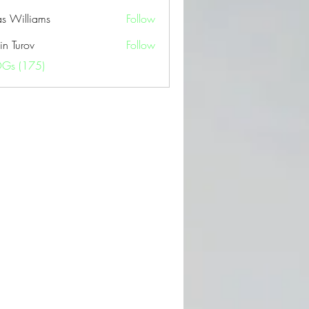
as Williams
Follow
in Turov
Follow
OGs (175)