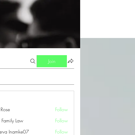
Join
a Rose
Follow
 Family Law
Follow
arva Inamke07
Follow