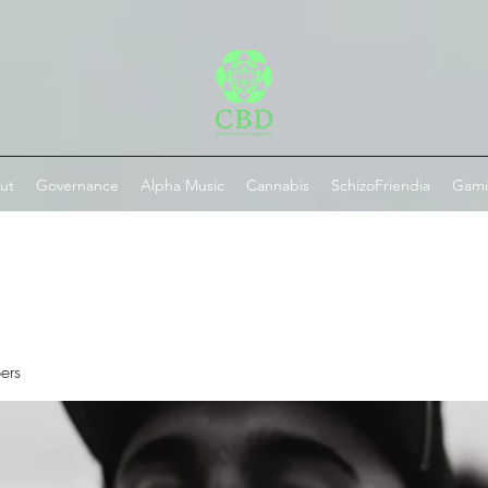
ut
Governance
Alpha Music
Cannabis
SchizoFriendia
Gam
ers