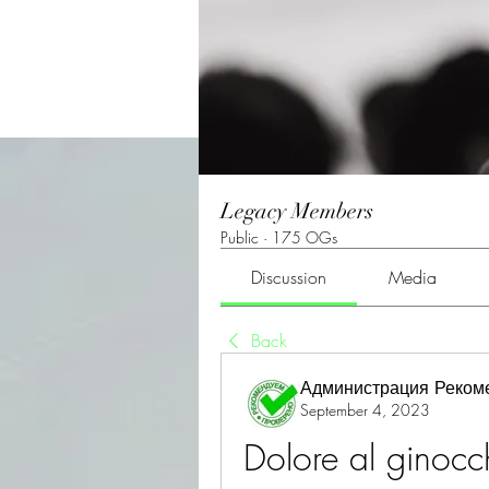
Legacy Members
Public
·
175 OGs
Discussion
Media
Back
Администрация Реком
September 4, 2023
Dolore al ginocc