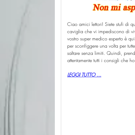
Ciao amici lettori! Siete stufi di q
caviglia che vi impediscono di vi
vostro super medico esperto è qui pe
per sconfiggere una volta per tutte 
saltare senza limiti. Quindi, prend
attentamente tutti i consigli che 
LEGGI TUTTO ...