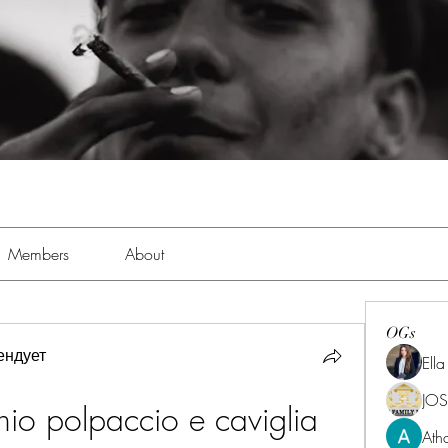
Members
About
OGs
ендует
Ell
JOS
hio polpaccio e caviglia
Ath