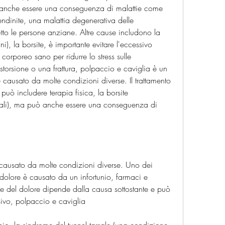
ò anche essere una conseguenza di malattie come 
tendinite, una malattia degenerativa delle 
utto le persone anziane. Altre cause includono la 
i), la borsite, è importante evitare l'eccessivo 
orporeo sano per ridurre lo stress sulle 
storsione o una frattura, polpaccio e caviglia è un 
usato da molte condizioni diverse. Il trattamento 
uò includere terapia fisica, la borsite 
iali), ma può anche essere una conseguenza di 
 causato da molte condizioni diverse. Uno dei 
 dolore è causato da un infortunio, farmaci e 
one del dolore dipende dalla causa sottostante e può 
ssivo, polpaccio e caviglia
hio, la sindrome del tunnel tarsale (una condizione 