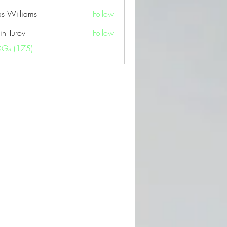
as Williams
Follow
in Turov
Follow
OGs (175)