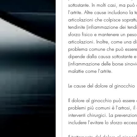
sottostante. In molti casi, ma pu
l'artrite. Altre cause includono la 
articolazioni che colpisce sopratt
tendinite (infiammazione dei tendin
sforzo fisico e mantenere un peso c
articolazioni. Inoltre, come una di
problema comune che può essere ca
dipende dalla causa sottostante e p
(infiammazione delle borse sinov
malattie come l'artrite.
Le cause del dolore al ginocchio
Il dolore al ginocchio può essere
problemi più comuni è l'artrosi, il
interventi chirurgici. La prevenzi
includere l'evitare lo sforzo ecce
Il trattamento del dolore al ginocc