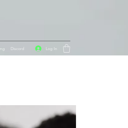
Log In
ing
Discord