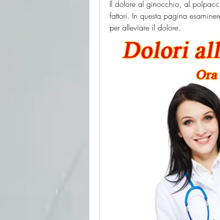
Il dolore al ginocchio, al polpacc
fattori. In questa pagina esaminer
per alleviare il dolore.