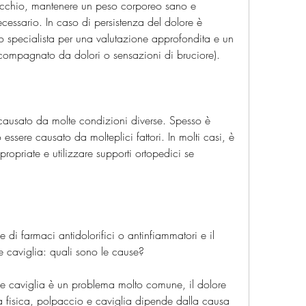
occhio, mantenere un peso corporeo sano e 
ecessario. In caso di persistenza del dolore è 
o specialista per una valutazione approfondita e un 
compagnato da dolori o sensazioni di bruciore).
 causato da molte condizioni diverse. Spesso è 
ssere causato da molteplici fattori. In molti casi, è 
ropriate e utilizzare supporti ortopedici se 
e di farmaci antidolorifici o antinfiammatori e il 
e caviglia: quali sono le cause?
 e caviglia è un problema molto comune, il dolore 
a fisica, polpaccio e caviglia dipende dalla causa 