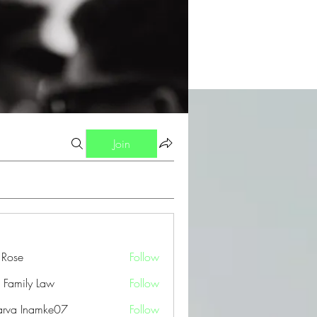
Join
a Rose
Follow
 Family Law
Follow
arva Inamke07
Follow