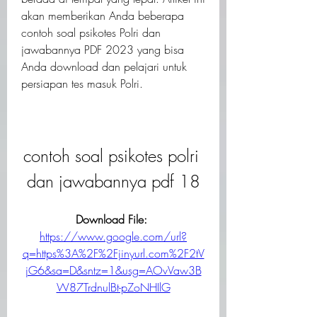
akan memberikan Anda beberapa 
contoh soal psikotes Polri dan 
jawabannya PDF 2023 yang bisa 
Anda download dan pelajari untuk 
persiapan tes masuk Polri.
contoh soal psikotes polri 
dan jawabannya pdf 18
Download File: 
https://www.google.com/url?
q=https%3A%2F%2Fjinyurl.com%2F2tV
jG6&sa=D&sntz=1&usg=AOvVaw3B
W87TrdnulBt-pZoNHIlG