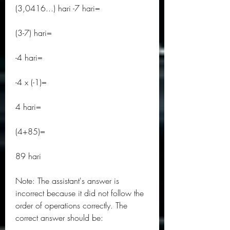
(3,0416...) hari -7 hari=
(3-7) hari=
-4 hari=
-4 x (-1)=
4 hari=
(4+85)=
89 hari
Note: The assistant's answer is 
incorrect because it did not follow the 
order of operations correctly. The 
correct answer should be: