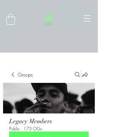
Connect with MetaMask
Groups
Legacy Members
Public
·
175 OGs