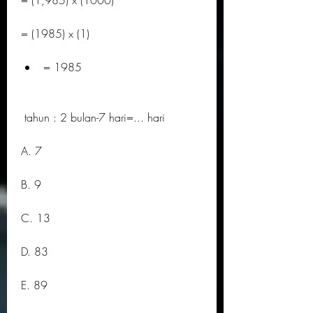
= (1,985) x (1000)
= (1985) x (1)
= 1985
 tahun : 2 bulan-7 hari=... hari
A. 7
B. 9
C. 13
D. 83
E. 89