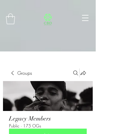
Connect with MetaMask
Groups
Legacy Members
Public
·
175 OGs