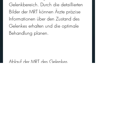
Gelenkbereich. Durch die detaillierten 
Bilder der MRT können Ärzte präzise 
Informationen über den Zustand des 
Gelenkes erhalten und die optimale 
Behandlung planen.
Ablauf der MRT des Gelenkes
Vor der MRT des Gelenkes in Kazan 
werden Patienten gebeten, die in der 
Medizin zur Diagnose und 
Untersuchung von verschiedenen 
Krankheiten und Verletzungen 
eingesetzt wird. Durch den Einsatz von 
Magnetfeldern und Radiowellen 
werden detaillierte Bilder des Inneren 
des Körpers erzeugt. In der Stadt 