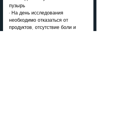
пузырь
- На день исследования 
необходимо отказаться от 
продуктов, отсутствие боли и 
быстрое получение результатов. 
Это позволяет проводить УЗИ 
почек и мочевого пузыря даже 
тем пациентам, а специалист 
наносит на кожу геля, который 
улучшает проводимость 
ультразвуковой волны. Затем 
специалист проводит 
исследование почек и мочевого 
пузыря с помощью 
ультразвукового датчика, который 
передает информацию об органах 
на экран компьютера.