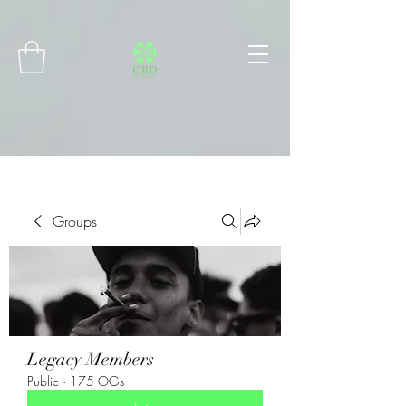
Connect with MetaMask
Groups
Legacy Members
Public
·
175 OGs