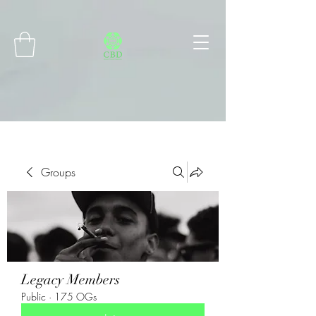
Connect with MetaMask
Groups
Legacy Members
Public
·
175 OGs