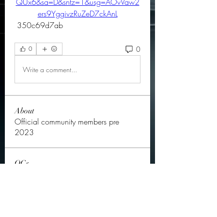
QUx6&sa=D&sntz=1&usg=AOvVaw2
ers9YggivzRuZeD7ckAnL
 350c69d7ab
0
0
Write a comment...
About
Official community members pre
2023
OGs
Ella Rose
Follow
JOS Family Law
Follow