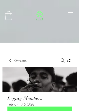
Connect with MetaMask
Groups
Legacy Members
Public
·
175 OGs