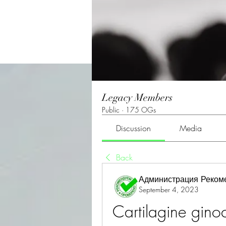
Legacy Members
Public
·
175 OGs
Discussion
Media
Back
Администрация Реком
September 4, 2023
Cartilagine gino