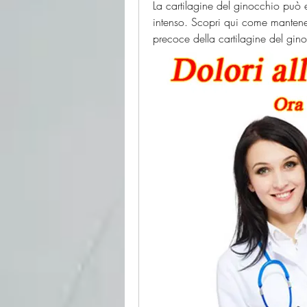
La cartilagine del ginocchio può e
intenso. Scopri qui come mantenere 
precoce della cartilagine del gin