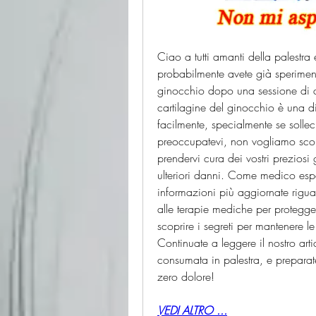
Ciao a tutti amanti della palestra 
probabilmente avete già speriment
ginocchio dopo una sessione di al
cartilagine del ginocchio è una di
facilmente, specialmente se sollec
preoccupatevi, non vogliamo scor
prendervi cura dei vostri preziosi
ulteriori danni. Come medico esperto
informazioni più aggiornate riguard
alle terapie mediche per proteggere
scoprire i segreti per mantenere le 
Continuate a leggere il nostro art
consumata in palestra, e preparatev
zero dolore!
VEDI ALTRO ...