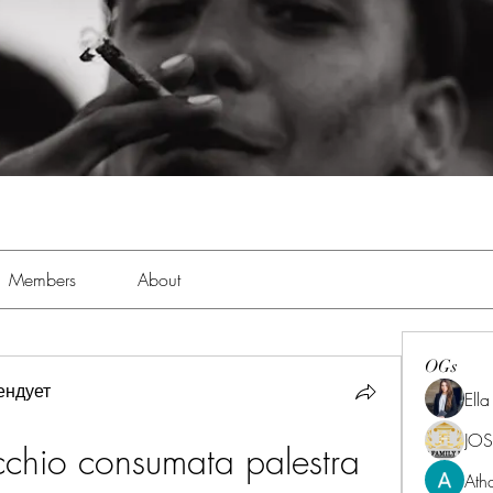
Members
About
OGs
ендует
Ell
JOS
cchio consumata palestra
Ath