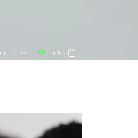
Log In
ing
Discord