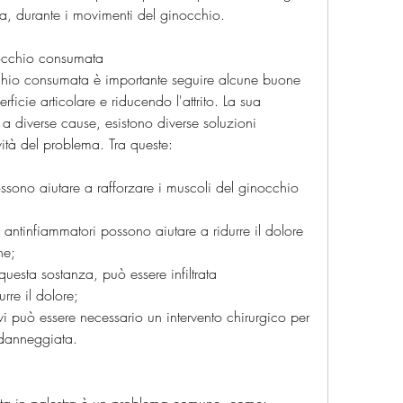
ia, durante i movimenti del ginocchio.
nocchio consumata
cchio consumata è importante seguire alcune buone 
ficie articolare e riducendo l'attrito. La sua 
diverse cause, esistono diverse soluzioni 
ità del problema. Tra queste:
 possono aiutare a rafforzare i muscoli del ginocchio 
 antinfiammatori possono aiutare a ridurre il dolore 
ne;
 questa sostanza, può essere infiltrata 
urre il dolore;
avi può essere necessario un intervento chirurgico per 
e danneggiata.
ata in palestra è un problema comune, come: