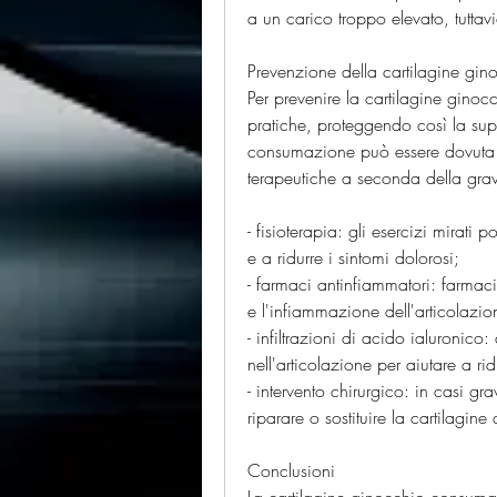
a un carico troppo elevato, tuttav
Prevenzione della cartilagine gi
Per prevenire la cartilagine gino
pratiche, proteggendo così la super
consumazione può essere dovuta a 
terapeutiche a seconda della grav
- fisioterapia: gli esercizi mirati
e a ridurre i sintomi dolorosi;
- farmaci antinfiammatori: farmaci
e l'infiammazione dell'articolazio
- infiltrazioni di acido ialuronico:
nell'articolazione per aiutare a rid
- intervento chirurgico: in casi gr
riparare o sostituire la cartilagin
Conclusioni
La cartilagine ginocchio consum