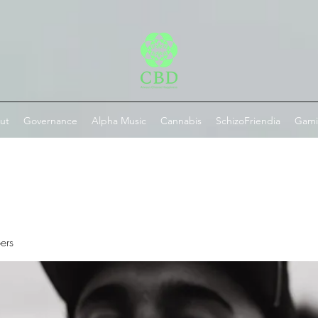
ut
Governance
Alpha Music
Cannabis
SchizoFriendia
Gam
ers