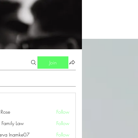
Join
a Rose
Follow
 Family Law
Follow
arva Inamke07
Follow